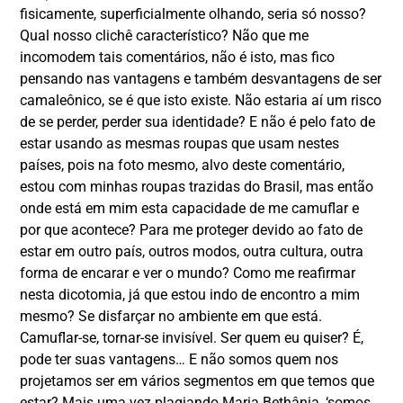
fisicamente, superficialmente olhando, seria só nosso?
Qual nosso clichê característico? Não que me
incomodem tais comentários, não é isto, mas fico
pensando nas vantagens e também desvantagens de ser
camaleônico, se é que isto existe. Não estaria aí um risco
de se perder, perder sua identidade? E não é pelo fato de
estar usando as mesmas roupas que usam nestes
países, pois na foto mesmo, alvo deste comentário,
estou com minhas roupas trazidas do Brasil, mas então
onde está em mim esta capacidade de me camuflar e
por que acontece? Para me proteger devido ao fato de
estar em outro país, outros modos, outra cultura, outra
forma de encarar e ver o mundo? Como me reafirmar
nesta dicotomia, já que estou indo de encontro a mim
mesmo? Se disfarçar no ambiente em que está.
Camuflar-se, tornar-se invisível. Ser quem eu quiser? É,
pode ter suas vantagens… E não somos quem nos
projetamos ser em vários segmentos em que temos que
estar? Mais uma vez plagiando Maria Bethânia, ‘somos