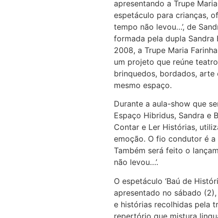
apresentando a Trupe Maria 
espetáculo para crianças, of
tempo não levou…’, de Sandr
formada pela dupla Sandra 
2008, a Trupe Maria Farinha
um projeto que reúne teatro,
brinquedos, bordados, arte d
mesmo espaço.
Durante a aula-show que será
Espaço Hibridus, Sandra e B
Contar e Ler Histórias, utili
emoção. O fio condutor é a r
Também será feito o lançam
não levou…’.
O espetáculo ‘Baú de Histó
apresentado no sábado (2), 
e histórias recolhidas pela 
repertório que mistura ling