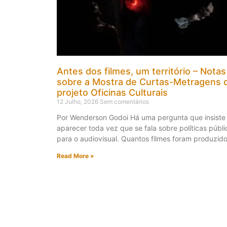
Antes dos filmes, um território – Notas
sobre a Mostra de Curtas-Metragens 
projeto Oficinas Culturais
12 Julho, 2026
Sem comentários
Por Wenderson Godoi Há uma pergunta que insiste
aparecer toda vez que se fala sobre políticas públi
para o audiovisual. Quantos filmes foram produzid
Read More »