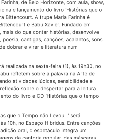
Farinha, de Belo Horizonte, com aula, show,
icina e lançamento do livro ‘Histórias que o
a Bittencourt. A trupe Maria Farinha é
Bittencourt e Babu Xavier. Fundado em
, mais do que contar histórias, desenvolve
 poesia, cantigas, canções, acalantos, sons,
e dobrar e virar e literatura num
 realizada na sexta-feira (1), às 19h30, no
abu refletem sobre a palavra na Arte de
zando atividades lúdicas, sensibilidade e
eflexão sobre o despertar para a leitura.
ento do livro e CD ‘Histórias que o tempo
rias que o Tempo não Levou…’ será
às 10h, no Espaço Hibridus. Entre canções
tradição oral, o espetáculo integra um
uagens da cantoria popular, das máscaras