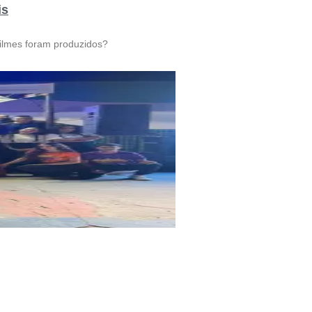
is
filmes foram produzidos?