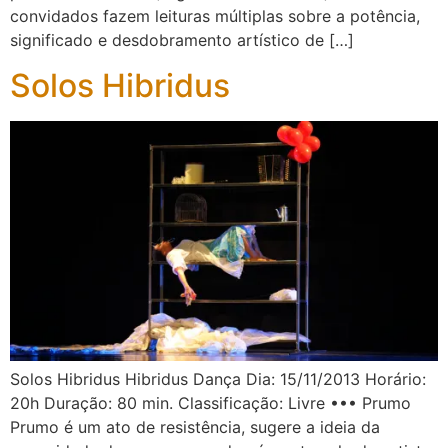
convidados fazem leituras múltiplas sobre a potência,
significado e desdobramento artístico de […]
Solos Hibridus
Solos Hibridus Hibridus Dança Dia: 15/11/2013 Horário:
20h Duração: 80 min. Classificação: Livre ••• Prumo
Prumo é um ato de resistência, sugere a ideia da