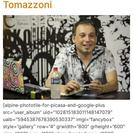
Tomazzoni
[alpine-phototile-for-picasa-and-google-plus
src=”user_album” uid=”102815183011148147079″
ualb=”5945387678390530337″ imgl=”fancybox”
style=”gallery” row=”4″ grwidth=”800″ grheight=”600″