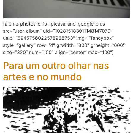
[alpine-phototile-for-picasa-and-google-plus
src=”user_album” uid=”102815183011148147079″
ualb=”5945756022578938753″ imgl=”fancybox”
style=”gallery” row=”4″ grwidth=”800″ grheight=”600″
size=”320″ num=”100″ align=”center” max=”100″]
Para um outro olhar nas
artes e no mundo