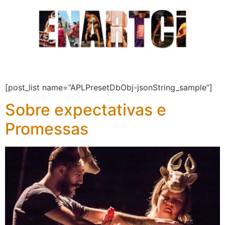
[post_list name=”APLPresetDbObj-jsonString_sample”]
Sobre expectativas e
Promessas