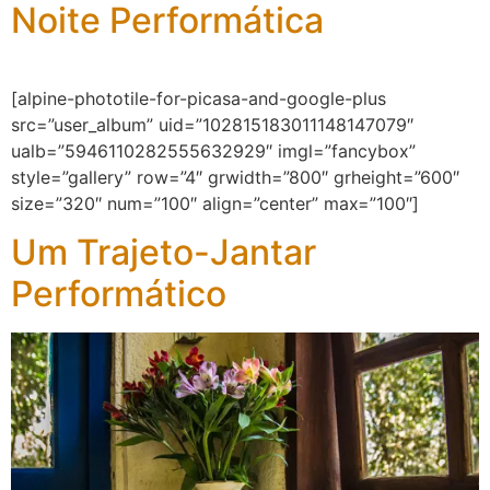
Noite Performática
[alpine-phototile-for-picasa-and-google-plus
src=”user_album” uid=”102815183011148147079″
ualb=”5946110282555632929″ imgl=”fancybox”
style=”gallery” row=”4″ grwidth=”800″ grheight=”600″
size=”320″ num=”100″ align=”center” max=”100″]
Um Trajeto-Jantar
Performático