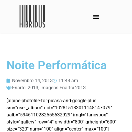
Noite Performática
Novembro 14, 2013
11:48 am
Enartci 2013
,
Imagens Enartci 2013
[alpine-phototile-for-picasa-and-google-plus
src=”user_album” uid=”102815183011148147079″
ualb=”5946110282555632929″ imgl=”fancybox”
style=”gallery” row=”4″ grwidth=”800″ grheight=”600″
size=”320″ num=”100″ align=”center” max=”100″]