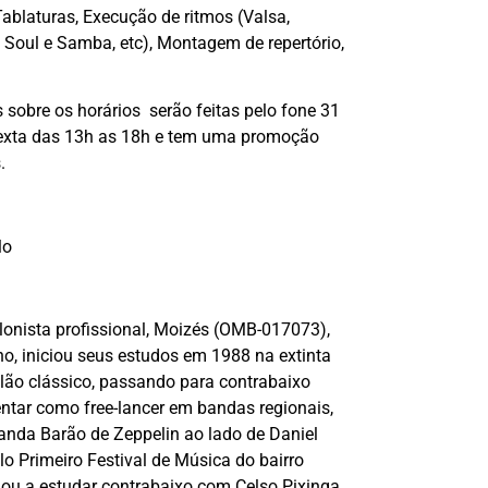
Tablaturas, Execução de ritmos (Valsa,
 Soul e Samba, etc), Montagem de repertório,
 sobre os horários serão feitas pelo fone 31
exta das 13h as 18h e tem uma promoção
.
lo
lonista profissional, Moizés (OMB-017073),
no, iniciou seus estudos em 1988 na extinta
lão clássico, passando para contrabaixo
entar como free-lancer em bandas regionais,
anda Barão de Zeppelin ao lado de Daniel
lo Primeiro Festival de Música do bairro
ou a estudar contrabaixo com Celso Pixinga,