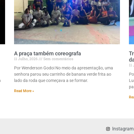
A praça também coreografa
Tr
11 Julho, 2026
Sem comentários
da
11
Por Wenderson Godoi No meio da apresentação, uma
senhora parou seu carrinho de banana verde frita ao
Po
m
lado da roda que começava a se formar.
Lu
pa
Read More »
Re
Instagram