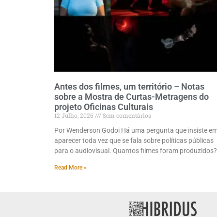
Antes dos filmes, um território – Notas
sobre a Mostra de Curtas-Metragens do
projeto Oficinas Culturais
12 Julho, 2026
Sem comentários
Por Wenderson Godoi Há uma pergunta que insiste e
aparecer toda vez que se fala sobre políticas públicas
para o audiovisual. Quantos filmes foram produzidos?
Read More »