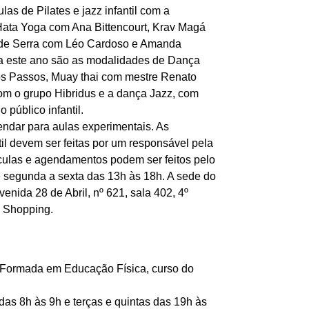
las de Pilates e jazz infantil com a
 Hata Yoga com Ana Bittencourt, Krav Magá
 de Serra com Léo Cardoso e Amanda
a este ano são as modalidades de Dança
s Passos, Muay thai com mestre Renato
om o grupo Hibridus e a dança Jazz, com
 público infantil.
ndar para aulas experimentais. As
ntil devem ser feitas por um responsável pela
ículas e agendamentos podem ser feitos pelo
e segunda a sexta das 13h às 18h. A sede do
venida 28 de Abril, nº 621, sala 402, 4º
G Shopping.
 (Formada em Educação Física, curso do
das 8h às 9h e terças e quintas das 19h às