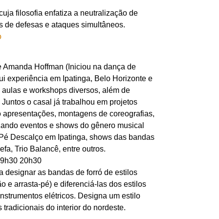
uja filosofia enfatiza a neutralização de
de defesas e ataques simultâneos.
e Amanda Hoffman (Iniciou na dança de
ui experiência em Ipatinga, Belo Horizonte e
 aulas e workshops diversos, além de
 Juntos o casal já trabalhou em projetos
do apresentações, montagens de coreografias,
izando eventos e shows do gênero musical
Pé Descalço em Ipatinga, shows das bandas
a, Trio Balancê, entre outros.
 19h30 20h30
a designar as bandas de forró de estilos
ão e arrasta-pé) e diferenciá-las dos estilos
strumentos elétricos. Designa um estilo
radicionais do interior do nordeste.