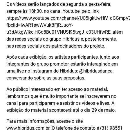
Os vídeos serão lançados de segunda a sexta-feira,
sempre às 18h30, no canal Youtube, pelo link
https://www.youtube.com/channel/UC5igkUwHiV_dGGmpV
fbclid=IwAR1swWVukBFjRJuoY-
u3dAtkgWIkclHGd8Bu01VNUSI95tvgJ_c03UHfwRE, além
das redes sociais do grupo Hibridus e, posteriormente,
nas redes sociais dos patrocinadores do projeto.
Após cada exibição, os artistas participantes, junto aos
integrantes do grupo promotor, estarão interagindo em
uma live no Instagram do Hibridus: @hibridusdanca,
conversando sobre as suas propostas.
Ao público interessado em ter acesso ao material,
lembramos que é muito importante se inscreverem no
canal para participarem e assistir os vídeos e lives. A
exibição do material acontecerá até o dia 29 de maio.
Para mais informações, acesse o site
www.hibridus.com.br. O telefone de contato é (31) 98551